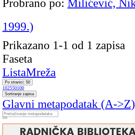
Probrano po:
Milićević, Nik
1999.)
Prikazano 1-1 od 1 zapisa
Faseta
Lista
Mreža
Po stranici: 50
10
25
50
100
Sortiranje zapisa
Glavni metapodatak (A->Z)