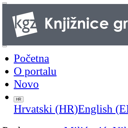
Početna
O portalu
Novo
HR
Hrvatski (HR)
English (E