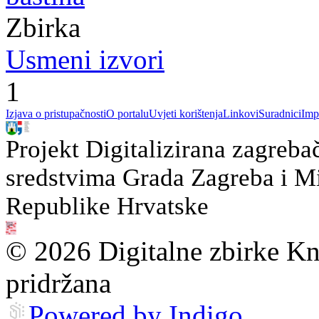
Zbirka
Usmeni izvori
1
Izjava o pristupačnosti
O portalu
Uvjeti korištenja
Linkovi
Suradnici
Imp
Projekt Digitalizirana zagreba
sredstvima Grada Zagreba i Min
Republike Hrvatske
© 2026 Digitalne zbirke Kn
pridržana
Powered by Indigo