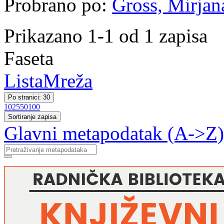
Probrano po:
Gross, Mirjana
Prikazano 1-1 od 1 zapisa
Faseta
Lista
Mreža
Po stranici: 30
10
25
50
100
Sortiranje zapisa
Glavni metapodatak (A->Z)