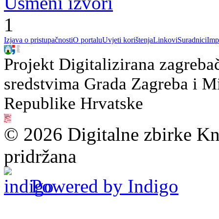
Usmeni izvori
1
Izjava o pristupačnosti
O portalu
Uvjeti korištenja
Linkovi
Suradnici
Imp
Projekt Digitalizirana zagreba
sredstvima Grada Zagreba i Min
Republike Hrvatske
© 2026 Digitalne zbirke Kn
pridržana
Powered by Indigo