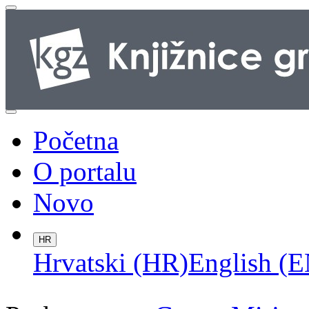
Početna
O portalu
Novo
HR
Hrvatski (HR)
English (E