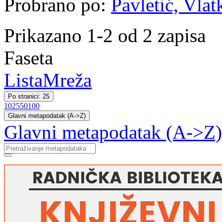
Probrano po:
Pavletić, Vlat
Prikazano 1-2 od 2 zapisa
Faseta
Lista
Mreža
Po stranici: 25
10
25
50
100
Glavni metapodatak (A->Z)
Glavni metapodatak (A->Z)