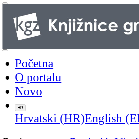
Početna
O portalu
Novo
HR
Hrvatski (HR)
English (E