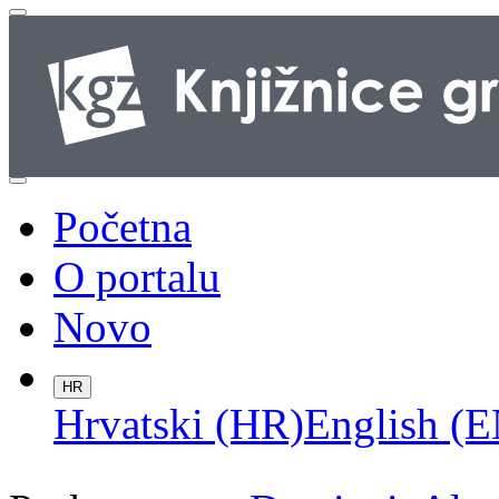
Početna
O portalu
Novo
HR
Hrvatski (HR)
English (E