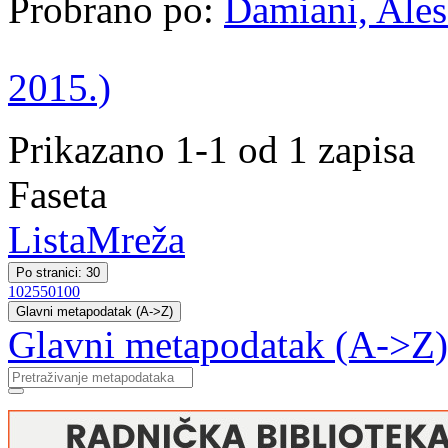
Probrano po:
Damiani, Ales
2015.)
Prikazano 1-1 od 1 zapisa
Faseta
Lista
Mreža
Po stranici: 30
10
25
50
100
Glavni metapodatak (A->Z)
Glavni metapodatak (A->Z)