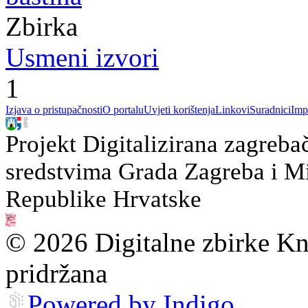
Zbirka
Usmeni izvori
1
Izjava o pristupačnosti
O portalu
Uvjeti korištenja
Linkovi
Suradnici
Imp
Projekt Digitalizirana zagreba
sredstvima Grada Zagreba i Min
Republike Hrvatske
© 2026 Digitalne zbirke Kn
pridržana
Powered by Indigo