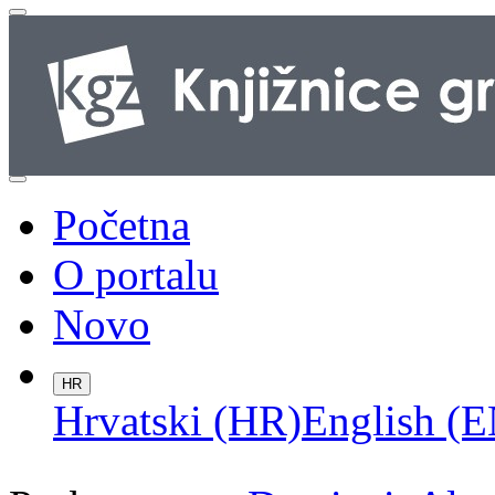
Početna
O portalu
Novo
HR
Hrvatski (HR)
English (E