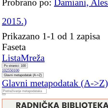
Probrano po:
Damiani, Ales
2015.)
Prikazano 1-1 od 1 zapisa
Faseta
Lista
Mreža
Po stranici: 100
10
25
50
100
Glavni metapodatak (A->Z)
Glavni metapodatak (A->Z)