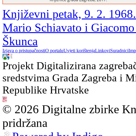
Književni petak, 9. 2. 1968
Mario Schiavato i Giacomo S
Škunca
Izjava o pristupačnosti
O portalu
Uvjeti korištenja
Linkovi
Suradnici
Imp
Projekt Digitalizirana zagreba
sredstvima Grada Zagreba i Min
Republike Hrvatske
© 2026 Digitalne zbirke Kn
pridržana