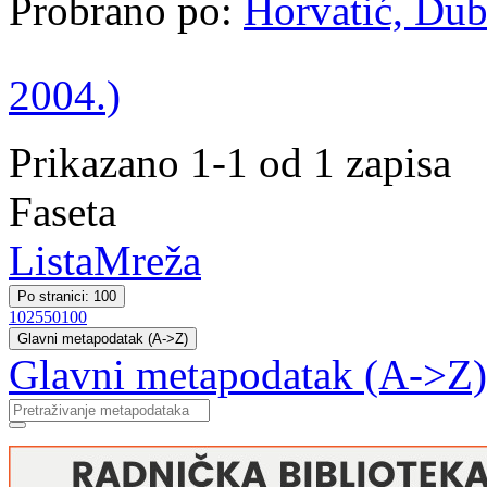
Probrano po:
Horvatić, Dub
2004.)
Prikazano 1-1 od 1 zapisa
Faseta
Lista
Mreža
Po stranici: 100
10
25
50
100
Glavni metapodatak (A->Z)
Glavni metapodatak (A->Z)