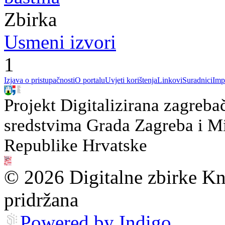
Zbirka
Usmeni izvori
1
Izjava o pristupačnosti
O portalu
Uvjeti korištenja
Linkovi
Suradnici
Imp
Projekt Digitalizirana zagreba
sredstvima Grada Zagreba i Min
Republike Hrvatske
© 2026 Digitalne zbirke Kn
pridržana
Powered by Indigo