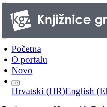
Početna
O portalu
Novo
HR
Hrvatski (HR)
English (E