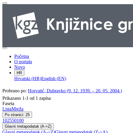
Početna
O portalu
Novo
HR
Hrvatski (HR)
English (EN)
Probrano po:
Horvatić, Dubravko (9. 12. 1939. – 20. 05. 2004.)
Prikazano 1-1 od 1 zapisa
Faseta
Lista
Mreža
Po stranici: 25
10
25
50
100
Glavni metapodatak (A->Z)
Glavni metapodatak (A->Z)
Glavni metapodatak (Z->A)