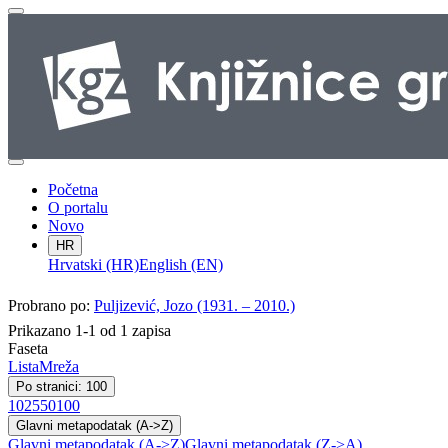
Početna
O portalu
Novo
HR
Hrvatski (HR)
English (EN)
Probrano po:
Puljizević, Jozo (1931. – 2010.)
Prikazano 1-1 od 1 zapisa
Faseta
Lista
Mreža
Po stranici: 100
10
25
50
100
Glavni metapodatak (A->Z)
Glavni metapodatak (A->Z)
Glavni metapodatak (Z->A)