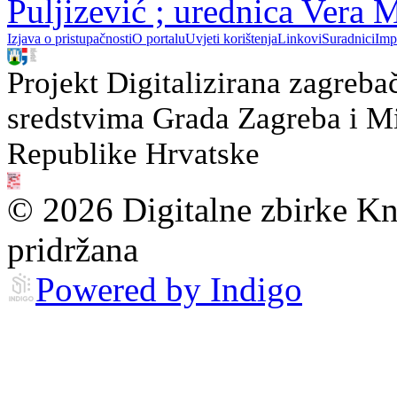
Puljizević ; urednica Vera
Izjava o pristupačnosti
O portalu
Uvjeti korištenja
Linkovi
Suradnici
Imp
Projekt Digitalizirana zagreba
sredstvima Grada Zagreba i Min
Republike Hrvatske
© 2026 Digitalne zbirke Kn
pridržana
Powered by Indigo