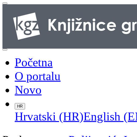
Početna
O portalu
Novo
HR
Hrvatski (HR)
English (E