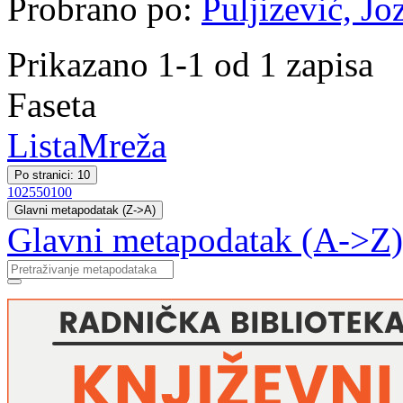
Probrano po:
Puljizević, Jo
Prikazano 1-1 od 1 zapisa
Faseta
Lista
Mreža
Po stranici: 10
10
25
50
100
Glavni metapodatak (Z->A)
Glavni metapodatak (A->Z)