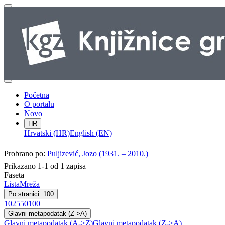
Početna
O portalu
Novo
HR
Hrvatski (HR)
English (EN)
Probrano po:
Puljizević, Jozo (1931. – 2010.)
Prikazano 1-1 od 1 zapisa
Faseta
Lista
Mreža
Po stranici: 100
10
25
50
100
Glavni metapodatak (Z->A)
Glavni metapodatak (A->Z)
Glavni metapodatak (Z->A)