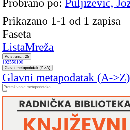
Probrano po:
Puljizević, Jo
Prikazano 1-1 od 1 zapisa
Faseta
Lista
Mreža
Po stranici: 25
10
25
50
100
Glavni metapodatak (Z->A)
Glavni metapodatak (A->Z)