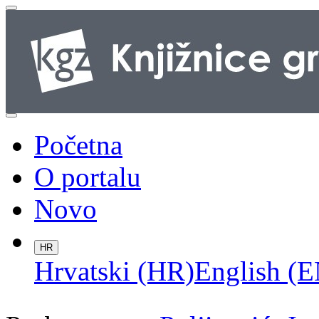
Početna
O portalu
Novo
HR
Hrvatski (HR)
English (E