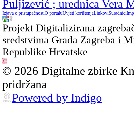
Puljizević ; urednica Vera
Izjava o pristupačnosti
O portalu
Uvjeti korištenja
Linkovi
Suradnici
Imp
Projekt Digitalizirana zagreba
sredstvima Grada Zagreba i Min
Republike Hrvatske
© 2026 Digitalne zbirke Kn
pridržana
Powered by Indigo