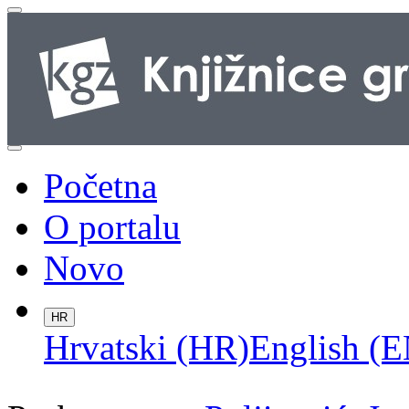
Početna
O portalu
Novo
HR
Hrvatski (HR)
English (E