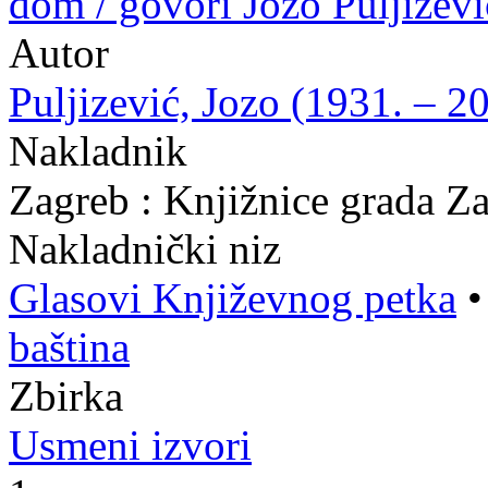
dom / govori Jozo Puljizev
Autor
Puljizević, Jozo (1931. – 2
Nakladnik
Zagreb : Knjižnice grada Z
Nakladnički niz
Glasovi Književnog petka
baština
Zbirka
Usmeni izvori