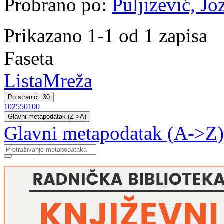
Probrano po:
Puljizević, Jo
Prikazano 1-1 od 1 zapisa
Faseta
Lista
Mreža
Po stranici: 30
10
25
50
100
Glavni metapodatak (Z->A)
Glavni metapodatak (A->Z)