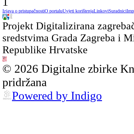
1
Izjava o pristupačnosti
O portalu
Uvjeti korištenja
Linkovi
Suradnici
Imp
Projekt Digitalizirana zagreba
sredstvima Grada Zagreba i Min
Republike Hrvatske
© 2026 Digitalne zbirke Kn
pridržana
Powered by Indigo