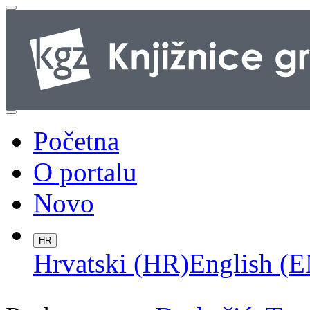
Početna
O portalu
Novo
HR
Hrvatski (HR)
English (E