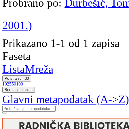
Probrano po:
Durbešić, Tomi
2001.)
Prikazano 1-1 od 1 zapisa
Faseta
Lista
Mreža
Po stranici: 30
10
25
50
100
Sortiranje zapisa
Glavni metapodatak (A->Z)