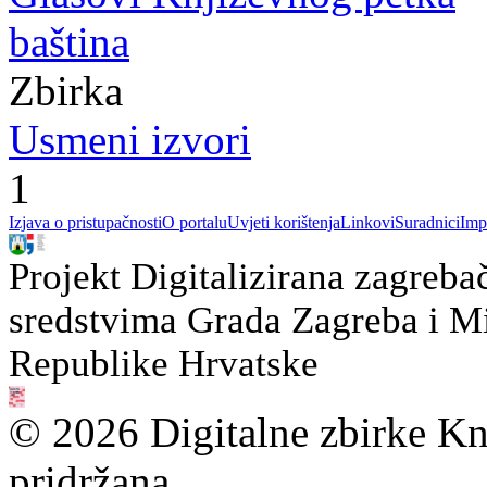
baština
Zbirka
Usmeni izvori
1
Izjava o pristupačnosti
O portalu
Uvjeti korištenja
Linkovi
Suradnici
Imp
Projekt Digitalizirana zagreba
sredstvima Grada Zagreba i Min
Republike Hrvatske
© 2026 Digitalne zbirke Kn
pridržana