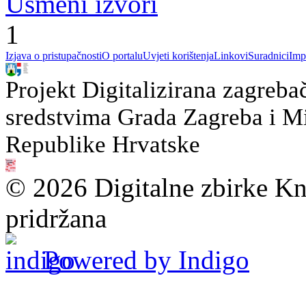
Usmeni izvori
1
Izjava o pristupačnosti
O portalu
Uvjeti korištenja
Linkovi
Suradnici
Imp
Projekt Digitalizirana zagreba
sredstvima Grada Zagreba i Min
Republike Hrvatske
© 2026 Digitalne zbirke Kn
pridržana
Powered by Indigo