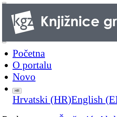
Početna
O portalu
Novo
HR
Hrvatski (HR)
English (E