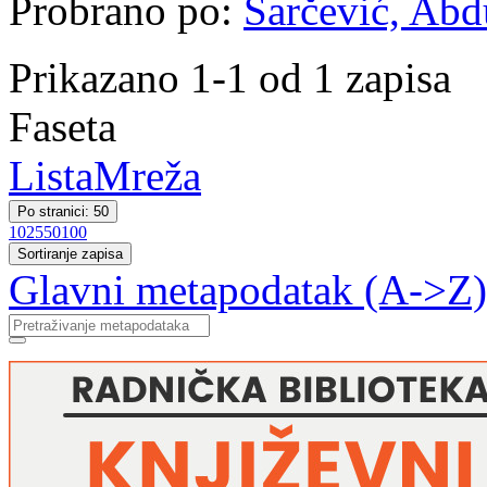
Probrano po:
Šarčević, Abd
Prikazano 1-1 od 1 zapisa
Faseta
Lista
Mreža
Po stranici: 50
10
25
50
100
Sortiranje zapisa
Glavni metapodatak (A->Z)