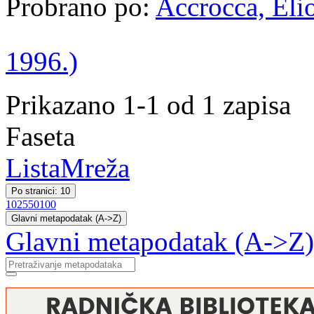
Probrano po:
Accrocca, Elio
1996.)
Prikazano 1-1 od 1 zapisa
Faseta
Lista
Mreža
Po stranici: 10
10
25
50
100
Glavni metapodatak (A->Z)
Glavni metapodatak (A->Z)