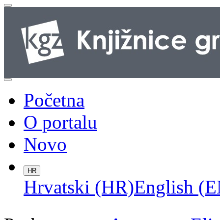
Početna
O portalu
Novo
HR
Hrvatski (HR)
English (E