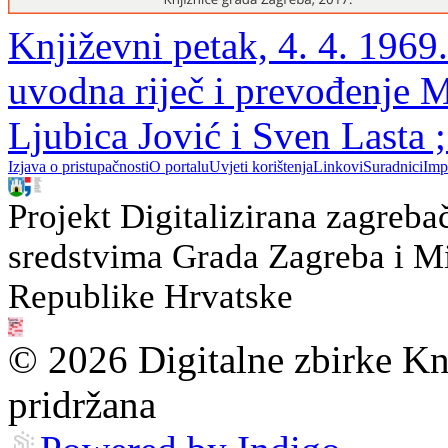
Književni petak, 4. 4. 1969.
uvodna riječ i prevođenje 
Ljubica Jović i Sven Lasta 
Izjava o pristupačnosti
O portalu
Uvjeti korištenja
Linkovi
Suradnici
Imp
Projekt Digitalizirana zagreba
sredstvima Grada Zagreba i Min
Republike Hrvatske
© 2026 Digitalne zbirke Kn
pridržana