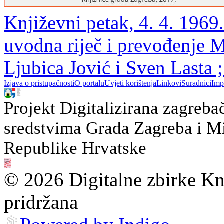
Književni petak, 4. 4. 1969.
uvodna riječ i prevođenje 
Ljubica Jović i Sven Lasta 
Izjava o pristupačnosti
O portalu
Uvjeti korištenja
Linkovi
Suradnici
Imp
Projekt Digitalizirana zagreba
sredstvima Grada Zagreba i Min
Republike Hrvatske
© 2026 Digitalne zbirke Kn
pridržana