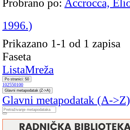
Probrano po:
Accrocca, Elio
1996.)
Prikazano 1-1 od 1 zapisa
Faseta
Lista
Mreža
Po stranici: 50
10
25
50
100
Glavni metapodatak (Z->A)
Glavni metapodatak (A->Z)