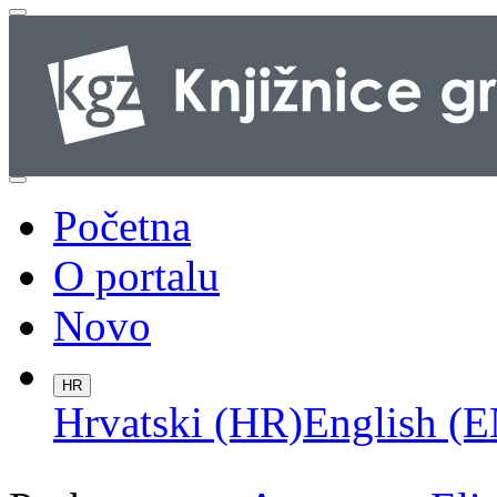
Početna
O portalu
Novo
HR
Hrvatski (HR)
English (E