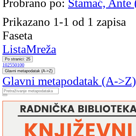
Probrano po:
Stamać, Ante (
Prikazano 1-1 od 1 zapisa
Faseta
Lista
Mreža
Po stranici: 25
10
25
50
100
Glavni metapodatak (A->Z)
Glavni metapodatak (A->Z)