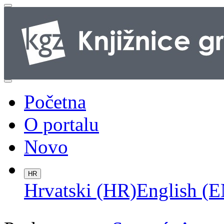
Početna
O portalu
Novo
HR
Hrvatski (HR)
English (E