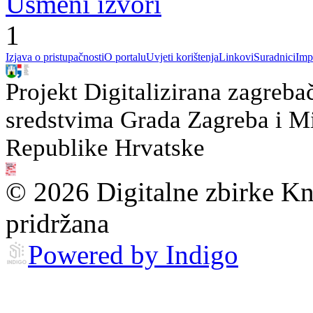
Usmeni izvori
1
Izjava o pristupačnosti
O portalu
Uvjeti korištenja
Linkovi
Suradnici
Imp
Projekt Digitalizirana zagreba
sredstvima Grada Zagreba i Min
Republike Hrvatske
© 2026 Digitalne zbirke Kn
pridržana
Powered by Indigo