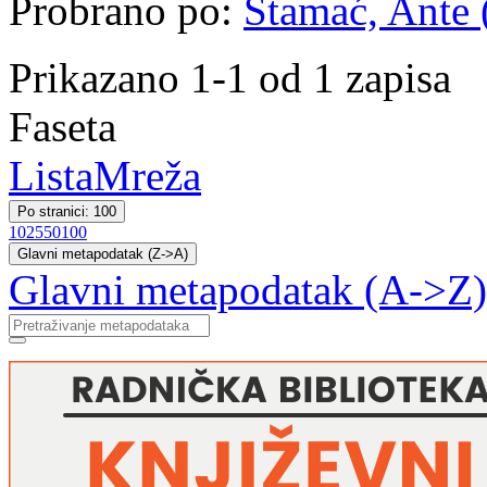
Probrano po:
Stamać, Ante (
Prikazano 1-1 od 1 zapisa
Faseta
Lista
Mreža
Po stranici: 100
10
25
50
100
Glavni metapodatak (Z->A)
Glavni metapodatak (A->Z)