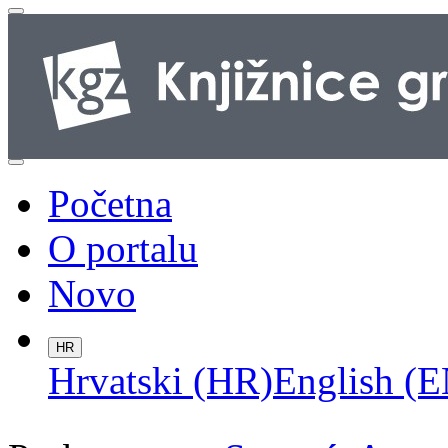
Početna
O portalu
Novo
HR
Hrvatski (HR)
English (E