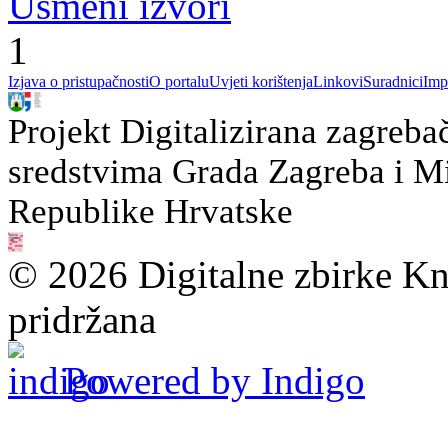
Usmeni izvori
1
Izjava o pristupačnosti
O portalu
Uvjeti korištenja
Linkovi
Suradnici
Imp
Projekt Digitalizirana zagreba
sredstvima Grada Zagreba i Min
Republike Hrvatske
© 2026 Digitalne zbirke Kn
pridržana
Powered by Indigo