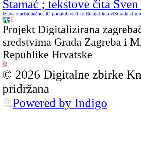
Stamać ; tekstove čita Sven
Izjava o pristupačnosti
O portalu
Uvjeti korištenja
Linkovi
Suradnici
Imp
Projekt Digitalizirana zagreba
sredstvima Grada Zagreba i Min
Republike Hrvatske
© 2026 Digitalne zbirke Kn
pridržana
Powered by Indigo