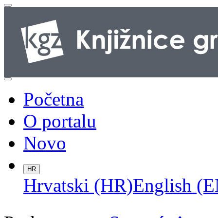
Početna
O portalu
Novo
HR
Hrvatski (HR)
English (E