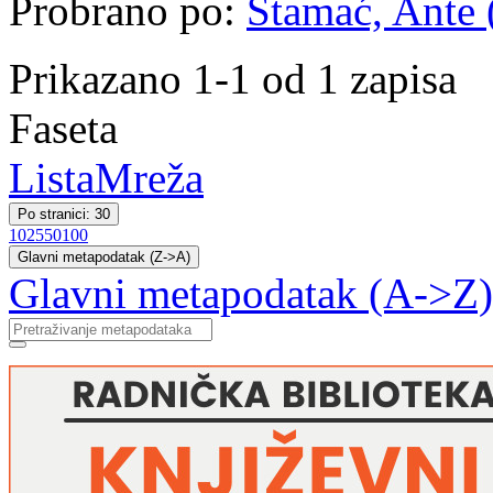
Probrano po:
Stamać, Ante (
Prikazano 1-1 od 1 zapisa
Faseta
Lista
Mreža
Po stranici: 30
10
25
50
100
Glavni metapodatak (Z->A)
Glavni metapodatak (A->Z)