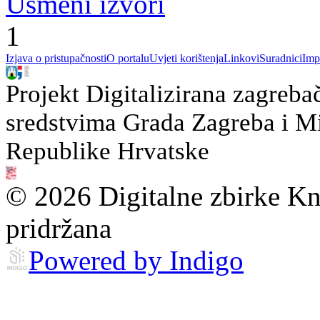
Usmeni izvori
1
Izjava o pristupačnosti
O portalu
Uvjeti korištenja
Linkovi
Suradnici
Imp
Projekt Digitalizirana zagreba
sredstvima Grada Zagreba i Min
Republike Hrvatske
© 2026 Digitalne zbirke Kn
pridržana
Powered by Indigo