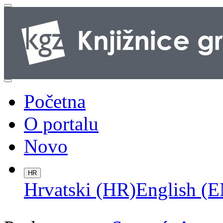
Početna
O portalu
Novo
HR
Hrvatski (HR)
English (E