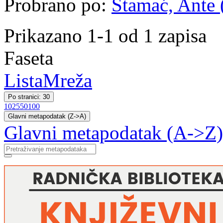
Probrano po:
Stamać, Ante (
Prikazano 1-1 od 1 zapisa
Faseta
Lista
Mreža
Po stranici: 30
10
25
50
100
Glavni metapodatak (Z->A)
Glavni metapodatak (A->Z)