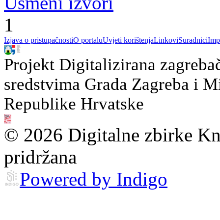
Usmeni izvori
1
Izjava o pristupačnosti
O portalu
Uvjeti korištenja
Linkovi
Suradnici
Imp
Projekt Digitalizirana zagreba
sredstvima Grada Zagreba i Min
Republike Hrvatske
© 2026 Digitalne zbirke Kn
pridržana
Powered by Indigo