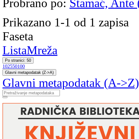
Probrano po:
Stamać, Ante (
Prikazano 1-1 od 1 zapisa
Faseta
Lista
Mreža
Po stranici: 50
10
25
50
100
Glavni metapodatak (Z->A)
Glavni metapodatak (A->Z)