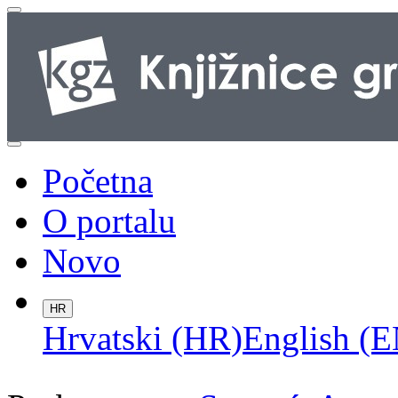
Početna
O portalu
Novo
HR
Hrvatski (HR)
English (E