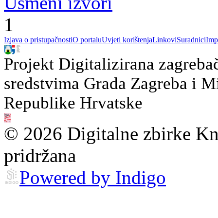
Usmeni izvori
1
Izjava o pristupačnosti
O portalu
Uvjeti korištenja
Linkovi
Suradnici
Imp
Projekt Digitalizirana zagreba
sredstvima Grada Zagreba i Min
Republike Hrvatske
© 2026 Digitalne zbirke Kn
pridržana
Powered by Indigo