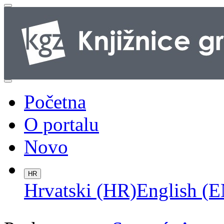
Početna
O portalu
Novo
HR
Hrvatski (HR)
English (E