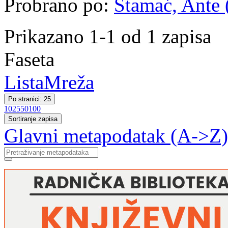
Probrano po:
Stamać, Ante (
Prikazano 1-1 od 1 zapisa
Faseta
Lista
Mreža
Po stranici: 25
10
25
50
100
Sortiranje zapisa
Glavni metapodatak (A->Z)