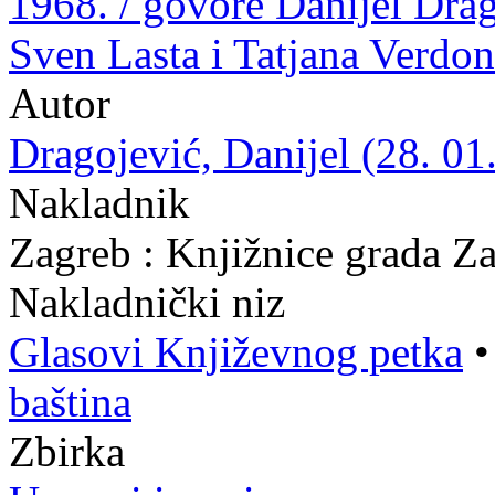
1968. / govore Danijel Drag
Sven Lasta i Tatjana Verdon
Autor
Dragojević, Danijel (28. 01
Nakladnik
Zagreb : Knjižnice grada Z
Nakladnički niz
Glasovi Književnog petka
baština
Zbirka