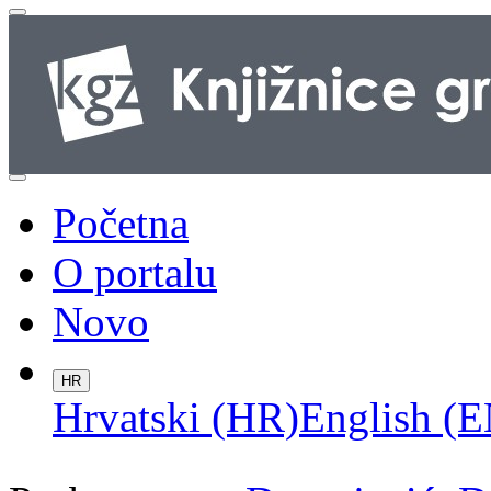
Početna
O portalu
Novo
HR
Hrvatski (HR)
English (E