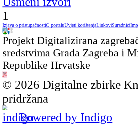
Usmeni izvori
1
Izjava o pristupačnosti
O portalu
Uvjeti korištenja
Linkovi
Suradnici
Imp
Projekt Digitalizirana zagreba
sredstvima Grada Zagreba i Min
Republike Hrvatske
© 2026 Digitalne zbirke Kn
pridržana
Powered by Indigo