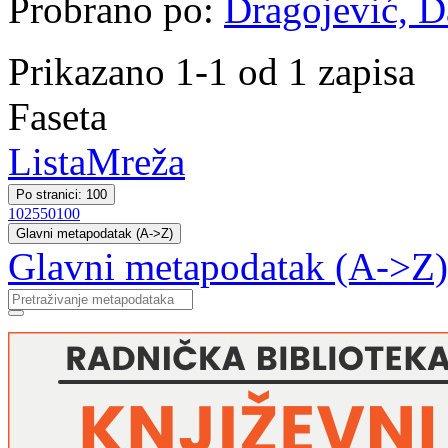
Probrano po:
Dragojević, Da
Prikazano 1-1 od 1 zapisa
Faseta
Lista
Mreža
Po stranici: 100
10
25
50
100
Glavni metapodatak (A->Z)
Glavni metapodatak (A->Z)