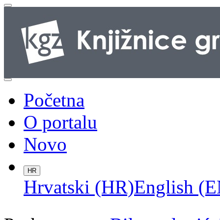
Početna
O portalu
Novo
HR
Hrvatski (HR)
English (E