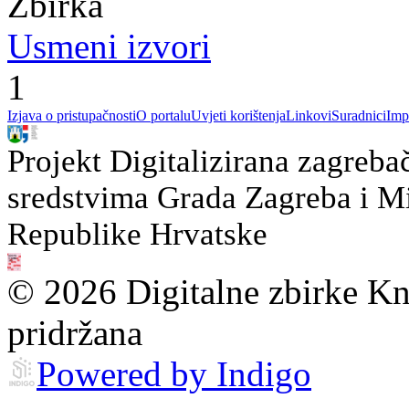
Zbirka
Usmeni izvori
1
Izjava o pristupačnosti
O portalu
Uvjeti korištenja
Linkovi
Suradnici
Imp
Projekt Digitalizirana zagreba
sredstvima Grada Zagreba i Min
Republike Hrvatske
© 2026 Digitalne zbirke Kn
pridržana
Powered by Indigo