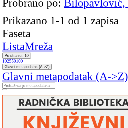
Probrano po:
Bilopavlović, 
Prikazano 1-1 od 1 zapisa
Faseta
Lista
Mreža
Po stranici: 10
10
25
50
100
Glavni metapodatak (A->Z)
Glavni metapodatak (A->Z)