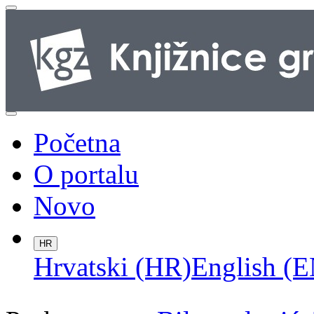
Početna
O portalu
Novo
HR
Hrvatski (HR)
English (E