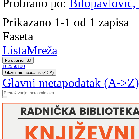
Probrano po:
Bilopavlović, 
Prikazano 1-1 od 1 zapisa
Faseta
Lista
Mreža
Po stranici: 30
10
25
50
100
Glavni metapodatak (Z->A)
Glavni metapodatak (A->Z)