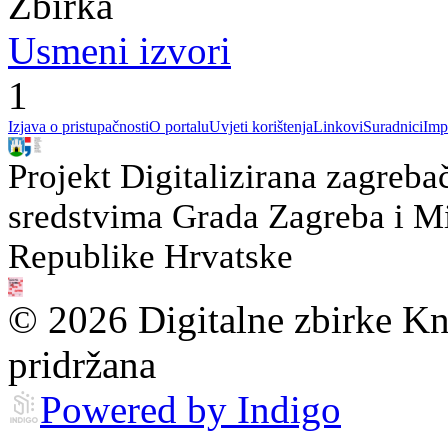
Zbirka
Usmeni izvori
1
Izjava o pristupačnosti
O portalu
Uvjeti korištenja
Linkovi
Suradnici
Imp
Projekt Digitalizirana zagreba
sredstvima Grada Zagreba i Min
Republike Hrvatske
© 2026 Digitalne zbirke Kn
pridržana
Powered by Indigo