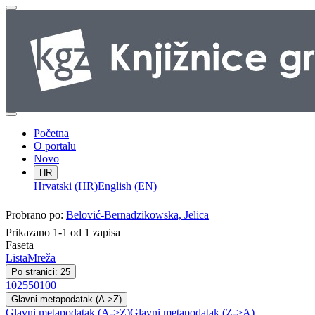
Početna
O portalu
Novo
HR
Hrvatski (HR)
English (EN)
Probrano po:
Belović-Bernadzikowska, Jelica
Prikazano 1-1 od 1 zapisa
Faseta
Lista
Mreža
Po stranici: 25
10
25
50
100
Glavni metapodatak (A->Z)
Glavni metapodatak (A->Z)
Glavni metapodatak (Z->A)