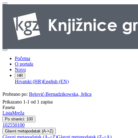
Početna
O portalu
Novo
HR
Hrvatski (HR)
English (EN)
Probrano po:
Belović-Bernadzikowska, Jelica
Prikazano 1-1 od 1 zapisa
Faseta
Lista
Mreža
Po stranici: 100
10
25
50
100
Glavni metapodatak (A->Z)
Glavni metapodatak (A->Z)
Glavni metapodatak (Z->A)