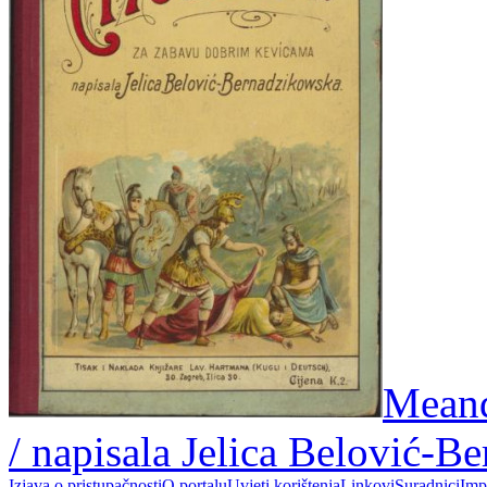
Meand
/ napisala Jelica Belović-
Izjava o pristupačnosti
O portalu
Uvjeti korištenja
Linkovi
Suradnici
Imp