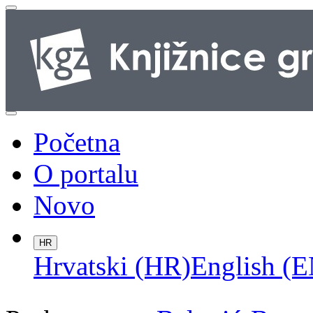
Početna
O portalu
Novo
HR
Hrvatski (HR)
English (E