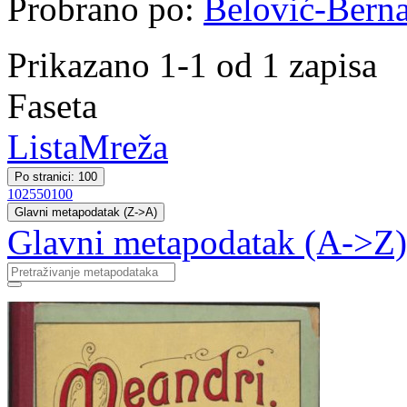
Probrano po:
Belović-Berna
Prikazano 1-1 od 1 zapisa
Faseta
Lista
Mreža
Po stranici: 100
10
25
50
100
Glavni metapodatak (Z->A)
Glavni metapodatak (A->Z)