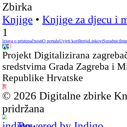
Zbirka
Knjige
•
Knjige za djecu i 
1
Izjava o pristupačnosti
O portalu
Uvjeti korištenja
Linkovi
Suradnici
Imp
Projekt Digitalizirana zagreba
sredstvima Grada Zagreba i Min
Republike Hrvatske
© 2026 Digitalne zbirke Kn
pridržana
Powered by Indigo