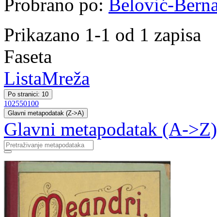
Probrano po:
Belović-Berna
Prikazano 1-1 od 1 zapisa
Faseta
Lista
Mreža
Po stranici: 10
10
25
50
100
Glavni metapodatak (Z->A)
Glavni metapodatak (A->Z)