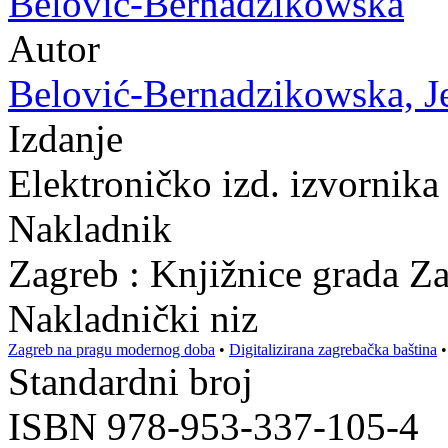
Belović-Bernadzikowska
Autor
Belović-Bernadzikowska, Je
Izdanje
Elektroničko izd. izvornika
Nakladnik
Zagreb : Knjižnice grada Z
Nakladnički niz
Zagreb na pragu modernog doba
•
Digitalizirana zagrebačka baština
Standardni broj
ISBN 978-953-337-105-4