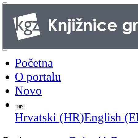
Početna
O portalu
Novo
HR
Hrvatski (HR)
English (E