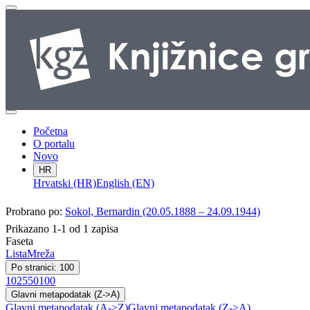
Početna
O portalu
Novo
HR
Hrvatski (HR)
English (EN)
Probrano po:
Sokol, Bernardin (20.05.1888 – 24.09.1944)
Prikazano 1-1 od 1 zapisa
Faseta
Lista
Mreža
Po stranici: 100
10
25
50
100
Glavni metapodatak (Z->A)
Glavni metapodatak (A->Z)
Glavni metapodatak (Z->A)