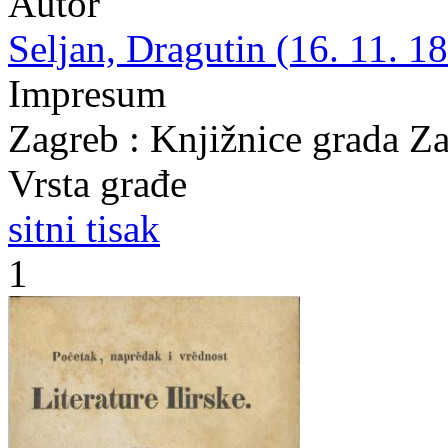
Autor
Seljan, Dragutin (16. 11. 18
Impresum
Zagreb : Knjižnice grada Z
Vrsta građe
sitni tisak
1