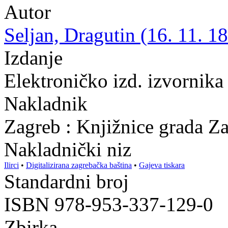
Autor
Seljan, Dragutin (16. 11. 18
Izdanje
Elektroničko izd. izvornika
Nakladnik
Zagreb : Knjižnice grada Z
Nakladnički niz
Ilirci
•
Digitalizirana zagrebačka baština
•
Gajeva tiskara
Standardni broj
ISBN 978-953-337-129-0
Zbirka