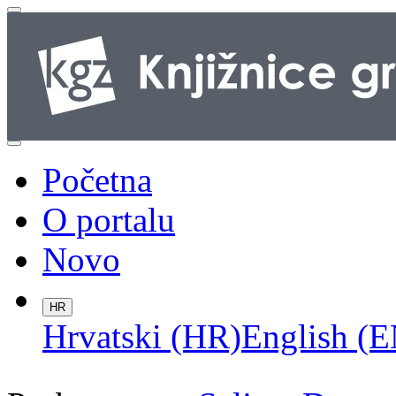
Početna
O portalu
Novo
HR
Hrvatski (HR)
English (E