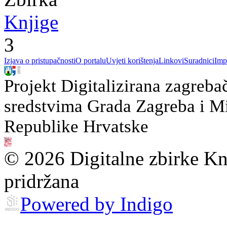
Knjige
3
Izjava o pristupačnosti
O portalu
Uvjeti korištenja
Linkovi
Suradnici
Imp
Projekt Digitalizirana zagreba
sredstvima Grada Zagreba i Min
Republike Hrvatske
© 2026 Digitalne zbirke Kn
pridržana
Powered by Indigo