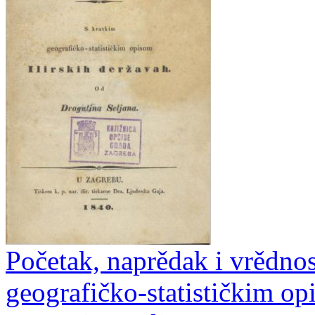
Početak, naprědak i vrědnost 
geografičko-statističkim op