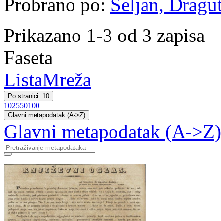
Probrano po:
Seljan, Dragut
Prikazano 1-3 od 3 zapisa
Faseta
Lista
Mreža
Po stranici: 10
10
25
50
100
Glavni metapodatak (A->Z)
Glavni metapodatak (A->Z)