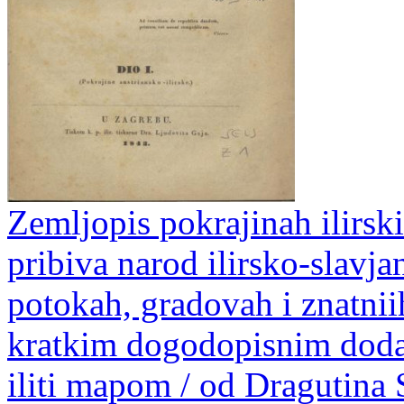
Zemljopis pokrajinah ilirski
pribiva narod ilirsko-slavj
potokah, gradovah i znatnii
kratkim dogodopisnim doda
iliti mapom / od Dragutina 