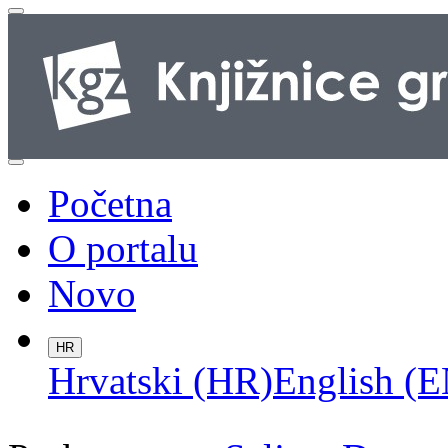
Početna
O portalu
Novo
HR
Hrvatski (HR)
English (E