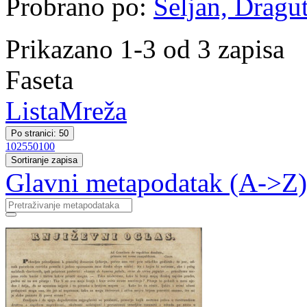
Probrano po:
Seljan, Dragut
Prikazano 1-3 od 3 zapisa
Faseta
Lista
Mreža
Po stranici: 50
10
25
50
100
Sortiranje zapisa
Glavni metapodatak (A->Z)