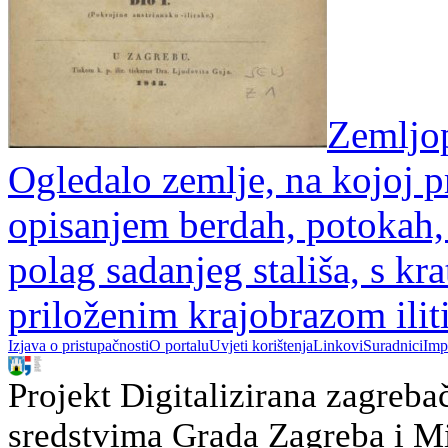
Zemljopi
Ogledalo zemlje, na kojoj pr
opisanjem berdah, potokah,
polag sadanjeg stališa, s 
priloženim krajobrazom ili
Izjava o pristupačnosti
O portalu
Uvjeti korištenja
Linkovi
Suradnici
Imp
Projekt Digitalizirana zagreba
sredstvima Grada Zagreba i Min