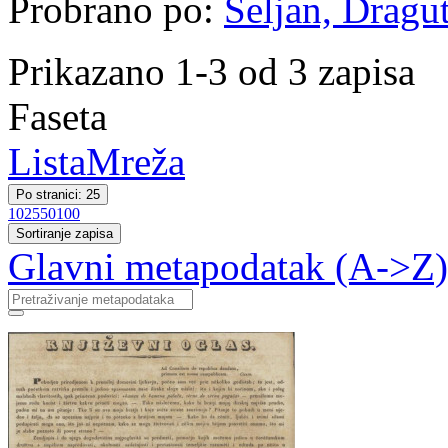
Probrano po:
Seljan, Dragut
Prikazano 1-3 od 3 zapisa
Faseta
Lista
Mreža
Po stranici: 25
10
25
50
100
Sortiranje zapisa
Glavni metapodatak (A->Z)