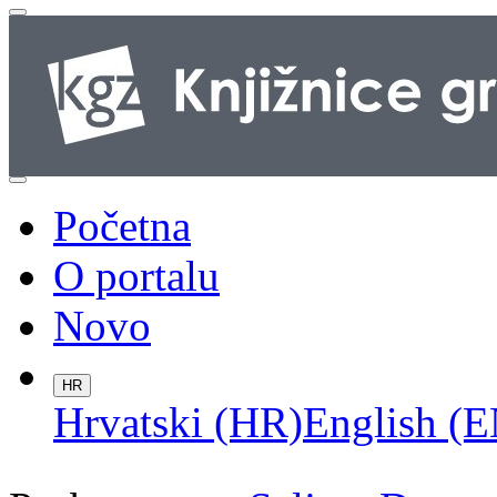
Početna
O portalu
Novo
HR
Hrvatski (HR)
English (E