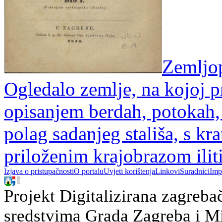
Zemljopi
Ogledalo zemlje, na kojoj pr
opisanjem berdah, potokah,
polag sadanjeg stališa, s 
priloženim krajobrazom ili
Izjava o pristupačnosti
O portalu
Uvjeti korištenja
Linkovi
Suradnici
Imp
Projekt Digitalizirana zagreba
sredstvima Grada Zagreba i Min