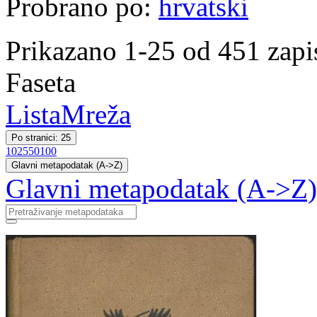
Probrano po:
hrvatski
Prikazano 1-25 od 451 zapi
Faseta
Lista
Mreža
Po stranici: 25
10
25
50
100
Glavni metapodatak (A->Z)
Glavni metapodatak (A->Z)