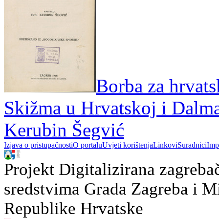
Borba za hrvats
Skižma u Hrvatskoj i Dalma
Kerubin Šegvić
Izjava o pristupačnosti
O portalu
Uvjeti korištenja
Linkovi
Suradnici
Imp
Projekt Digitalizirana zagreba
sredstvima Grada Zagreba i Min
Republike Hrvatske