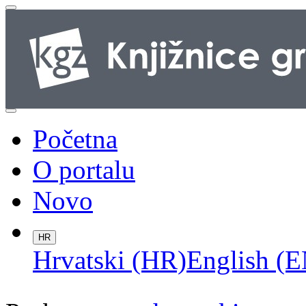
Početna
O portalu
Novo
HR
Hrvatski (HR)
English (E