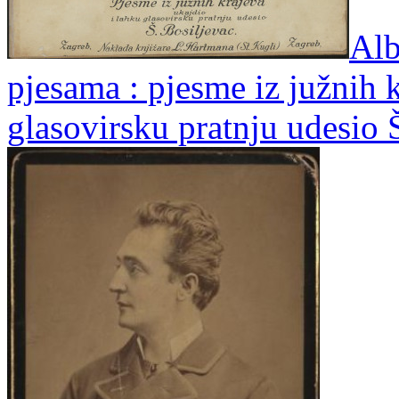
Alb
pjesama : pjesme iz južnih k
glasovirsku pratnju udesio 