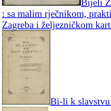
Bijeli 
: sa malim rječnikom, prak
Zagreba i željezničkom kar
Bi-li k slavstvu