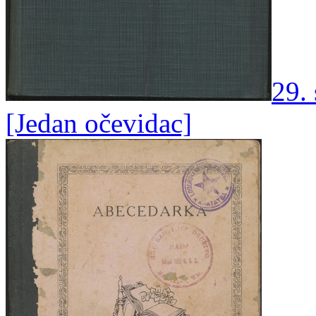
29. 
[Jedan očevidac]