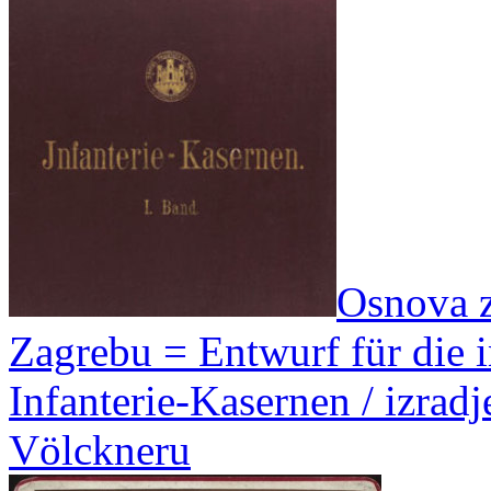
Osnova z
Zagrebu = Entwurf für die 
Infanterie-Kasernen / izrad
Völckneru