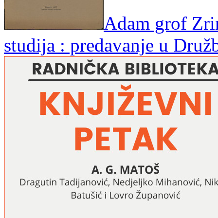
Adam grof Zrin
studija : predavanje u Druž