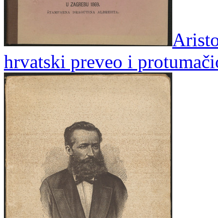
Arist
hrvatski preveo i protumač