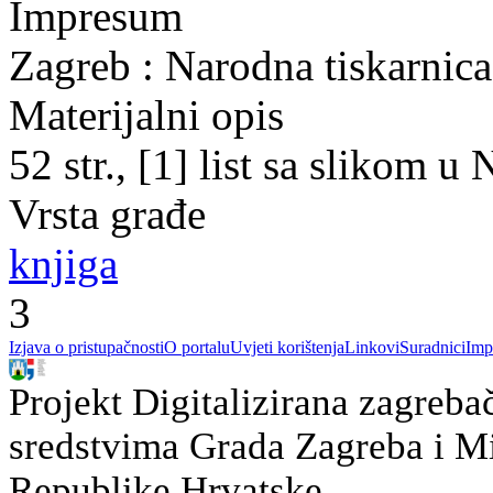
Impresum
Zagreb : Narodna tiskarnica
Materijalni opis
52 str., [1] list sa slikom 
Vrsta građe
knjiga
3
Izjava o pristupačnosti
O portalu
Uvjeti korištenja
Linkovi
Suradnici
Imp
Projekt Digitalizirana zagreba
sredstvima Grada Zagreba i Min
Republike Hrvatske