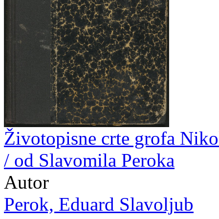
Životopisne crte grofa Nik
/ od Slavomila Peroka
Autor
Perok, Eduard Slavoljub