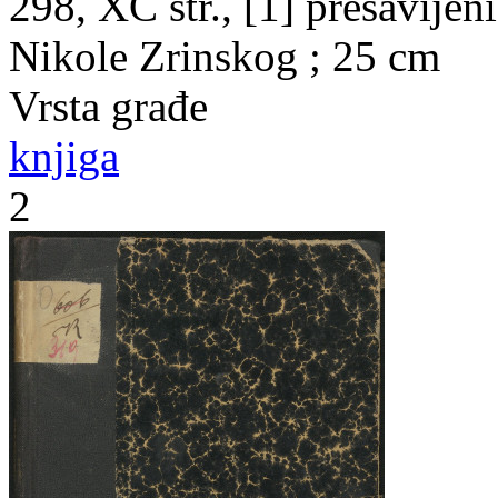
298, XC str., [1] presavijeni 
Nikole Zrinskog ; 25 cm
Vrsta građe
knjiga
2