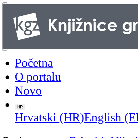
Početna
O portalu
Novo
HR
Hrvatski (HR)
English (E