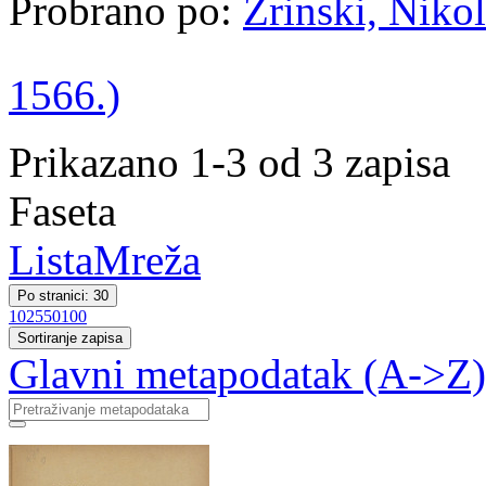
Probrano po:
Zrinski, Nikol
1566.)
Prikazano 1-3 od 3 zapisa
Faseta
Lista
Mreža
Po stranici: 30
10
25
50
100
Sortiranje zapisa
Glavni metapodatak (A->Z)