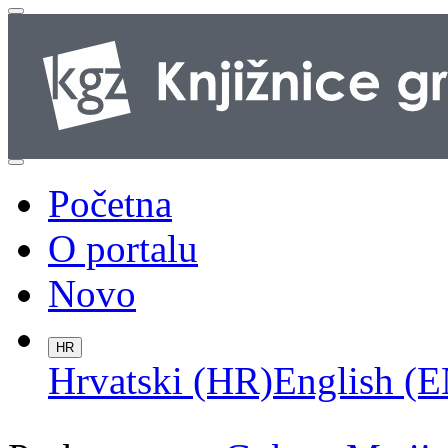
Početna
O portalu
Novo
HR
Hrvatski (HR)
English (E