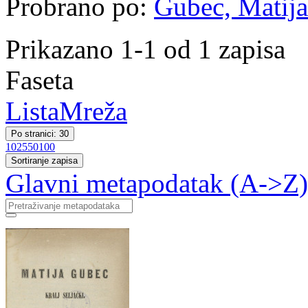
Probrano po:
Gubec, Matija
Prikazano 1-1 od 1 zapisa
Faseta
Lista
Mreža
Po stranici: 30
10
25
50
100
Sortiranje zapisa
Glavni metapodatak (A->Z)