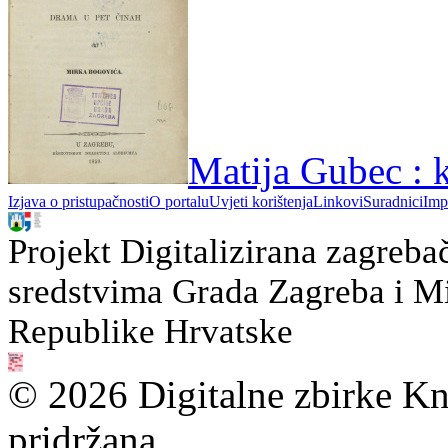
Matija Gubec : k
Izjava o pristupačnosti
O portalu
Uvjeti korištenja
Linkovi
Suradnici
Imp
Projekt Digitalizirana zagreba
sredstvima Grada Zagreba i Min
Republike Hrvatske
© 2026 Digitalne zbirke Kn
pridržana