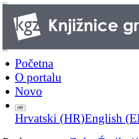
Početna
O portalu
Novo
HR
Hrvatski (HR)
English (E