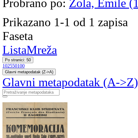
Probrano po:
Zola, Émile (1
Prikazano 1-1 od 1 zapisa
Faseta
Lista
Mreža
Po stranici: 50
10
25
50
100
Glavni metapodatak (Z->A)
Glavni metapodatak (A->Z)