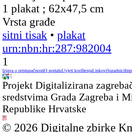
1 plakat ; 62x47,5 cm
Vrsta građe
sitni tisak
•
plakat
urn:nbn:hr:287:982004
1
Izjava o pristupačnosti
O portalu
Uvjeti korištenja
Linkovi
Suradnici
Imp
Projekt Digitalizirana zagreba
sredstvima Grada Zagreba i Min
Republike Hrvatske
© 2026 Digitalne zbirke Kn