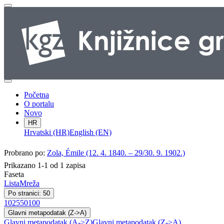
Početna
O portalu
Novo
HR
Hrvatski (HR)
English (EN)
Probrano po:
Zola, Émile (12. 4. 1840. – 29/30. 9. 1902.)
Prikazano 1-1 od 1 zapisa
Faseta
Lista
Mreža
Po stranici: 50
10
25
50
100
Glavni metapodatak (Z->A)
Glavni metapodatak (A->Z)
Glavni metapodatak (Z->A)