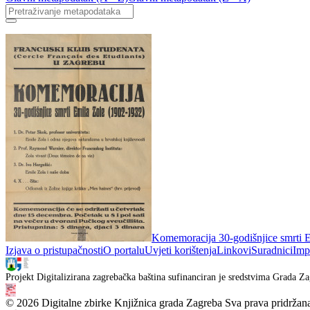
Komemoracija 30-godišnjice smrti E
Izjava o pristupačnosti
O portalu
Uvjeti korištenja
Linkovi
Suradnici
Imp
Projekt Digitalizirana zagrebačka baština sufinanciran je sredstvima Grada Za
© 2026 Digitalne zbirke Knjižnica grada Zagreba Sva prava pridržan