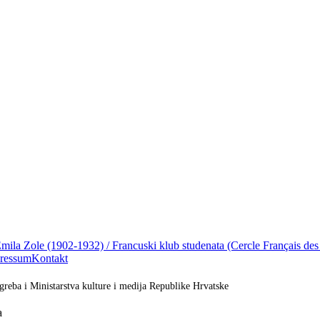
mila Zole (1902-1932) / Francuski klub studenata (Cercle Français des
ressum
Kontakt
greba i Ministarstva kulture i medija Republike Hrvatske
a