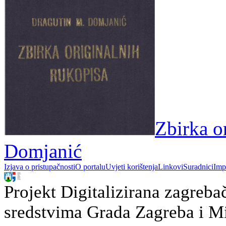
Zbirka o
Domjanić
Izjava o pristupačnosti
O portalu
Uvjeti korištenja
Linkovi
Suradnici
Imp
Projekt Digitalizirana zagreba
sredstvima Grada Zagreba i Min