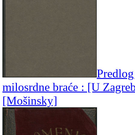
Predlog
milosrdne braće : [U Zagreb
[Mošinsky]