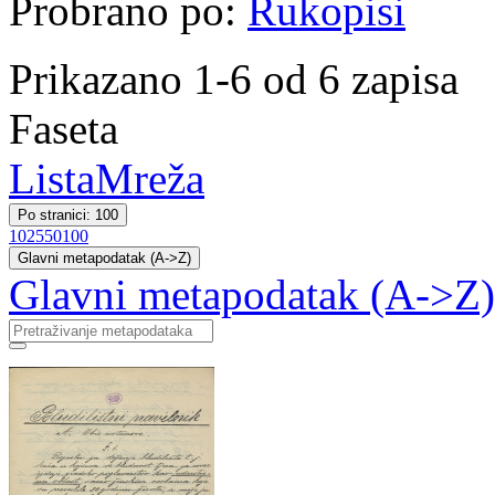
Probrano po:
Rukopisi
Prikazano 1-6 od 6 zapisa
Faseta
Lista
Mreža
Po stranici: 100
10
25
50
100
Glavni metapodatak (A->Z)
Glavni metapodatak (A->Z)