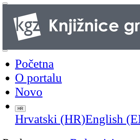
Početna
O portalu
Novo
HR
Hrvatski (HR)
English (E