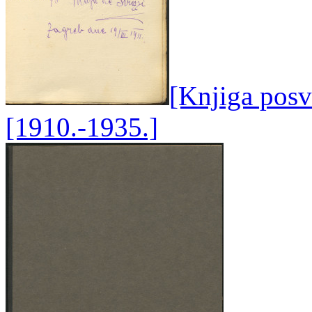
[Knjiga posve
[1910.-1935.]