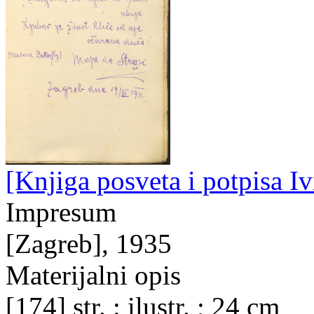
[Knjiga posveta i potpisa Iv
Impresum
[Zagreb], 1935
Materijalni opis
[174] str. : ilustr. ; 24 cm