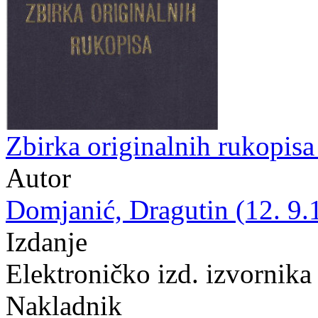
Zbirka originalnih rukopis
Autor
Domjanić, Dragutin (12. 9.
Izdanje
Elektroničko izd. izvornika
Nakladnik