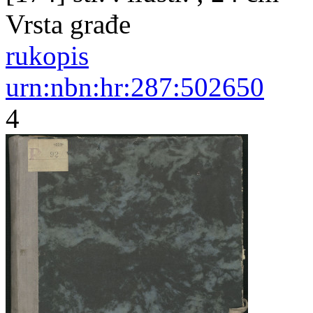
Vrsta građe
rukopis
urn:nbn:hr:287:502650
4