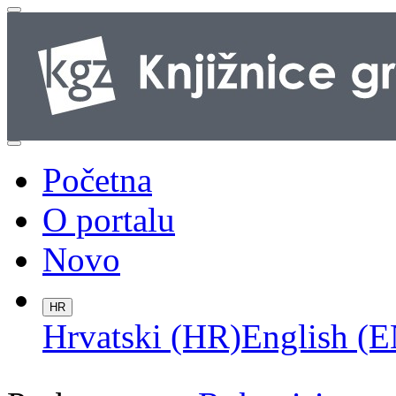
Početna
O portalu
Novo
HR
Hrvatski (HR)
English (E