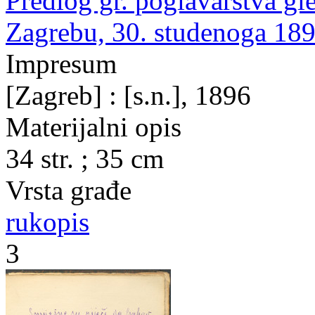
Predlog gr. poglavarstva gl
Zagrebu, 30. studenoga 189
Impresum
[Zagreb] : [s.n.], 1896
Materijalni opis
34 str. ; 35 cm
Vrsta građe
rukopis
3