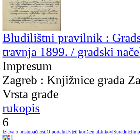
Bludilištni pravilnik : Gra
travnja 1899. / gradski nač
Impresum
Zagreb : Knjižnice grada Z
Vrsta građe
rukopis
6
Izjava o pristupačnosti
O portalu
Uvjeti korištenja
Linkovi
Suradnici
Imp