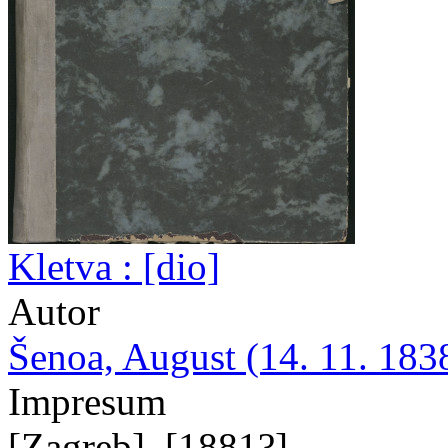
Kletva : [dio]
Autor
Šenoa, August (14. 11. 1838
Impresum
[Zagreb], [1881?]