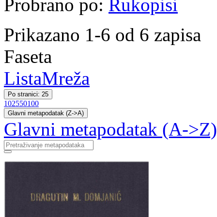
Probrano po:
Rukopisi
Prikazano 1-6 od 6 zapisa
Faseta
Lista
Mreža
Po stranici: 25
10
25
50
100
Glavni metapodatak (Z->A)
Glavni metapodatak (A->Z)