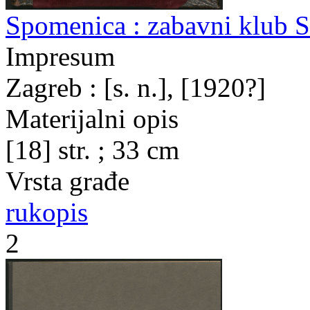
Spomenica : zabavni klub S
Impresum
Zagreb : [s. n.], [1920?]
Materijalni opis
[18] str. ; 33 cm
Vrsta građe
rukopis
2