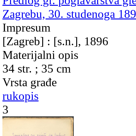
Predlog gr. poglavarstva gl
Zagrebu, 30. studenoga 189
Impresum
[Zagreb] : [s.n.], 1896
Materijalni opis
34 str. ; 35 cm
Vrsta građe
rukopis
3