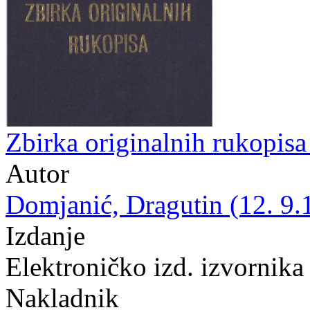
Zbirka originalnih rukopis
Autor
Domjanić, Dragutin (12. 9.
Izdanje
Elektroničko izd. izvornika
Nakladnik