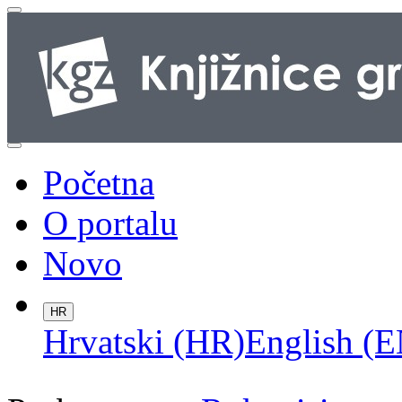
Početna
O portalu
Novo
HR
Hrvatski (HR)
English (E