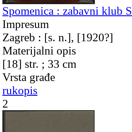
Spomenica : zabavni klub S
Impresum
Zagreb : [s. n.], [1920?]
Materijalni opis
[18] str. ; 33 cm
Vrsta građe
rukopis
2