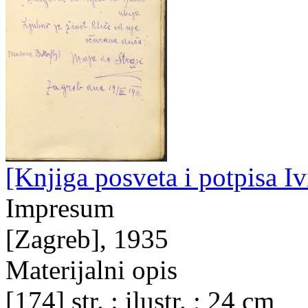
[Knjiga posveta i potpisa Iv
Impresum
[Zagreb], 1935
Materijalni opis
[174] str. : ilustr. ; 24 cm