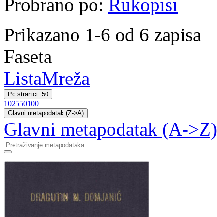
Probrano po:
Rukopisi
Prikazano 1-6 od 6 zapisa
Faseta
Lista
Mreža
Po stranici: 50
10
25
50
100
Glavni metapodatak (Z->A)
Glavni metapodatak (A->Z)