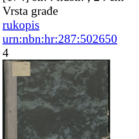
Vrsta građe
rukopis
urn:nbn:hr:287:502650
4