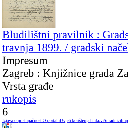
Bludilištni pravilnik : Gra
travnja 1899. / gradski nač
Impresum
Zagreb : Knjižnice grada Z
Vrsta građe
rukopis
6
Izjava o pristupačnosti
O portalu
Uvjeti korištenja
Linkovi
Suradnici
Imp