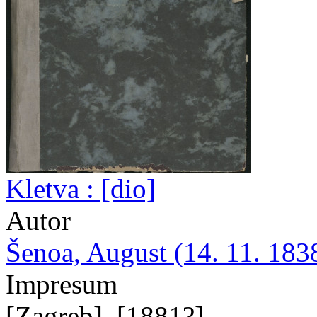
Kletva : [dio]
Autor
Šenoa, August (14. 11. 1838
Impresum
[Zagreb], [1881?]