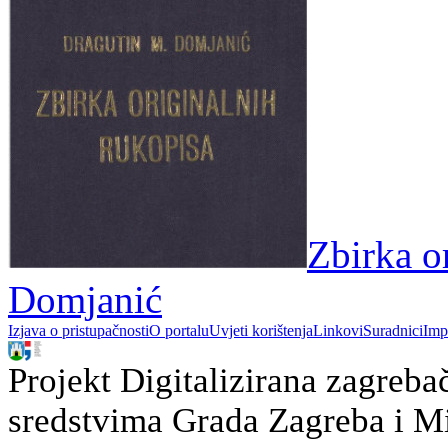
Zbirka o
Domjanić
Izjava o pristupačnosti
O portalu
Uvjeti korištenja
Linkovi
Suradnici
Imp
Projekt Digitalizirana zagreba
sredstvima Grada Zagreba i Min