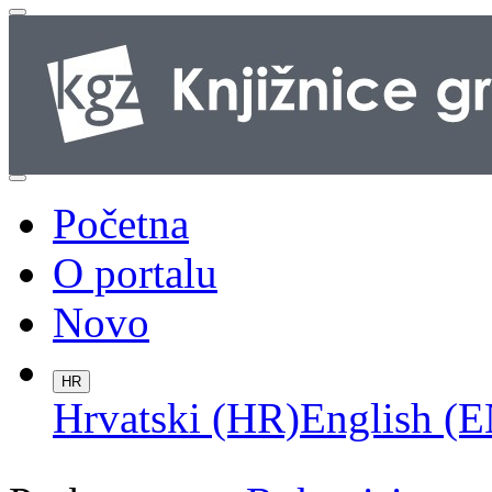
Početna
O portalu
Novo
HR
Hrvatski (HR)
English (E