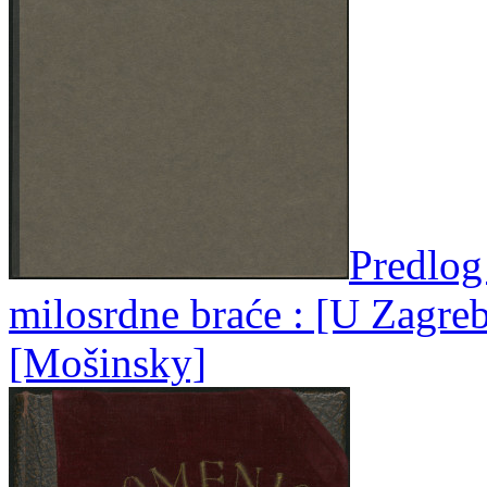
Predlog
milosrdne braće : [U Zagreb
[Mošinsky]