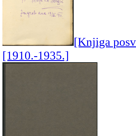
[Knjiga posve
[1910.-1935.]