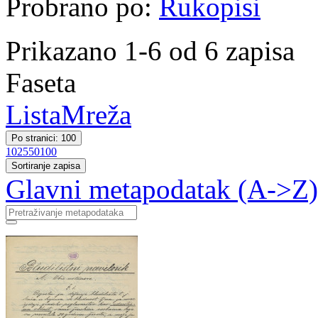
Probrano po:
Rukopisi
Prikazano 1-6 od 6 zapisa
Faseta
Lista
Mreža
Po stranici: 100
10
25
50
100
Sortiranje zapisa
Glavni metapodatak (A->Z)