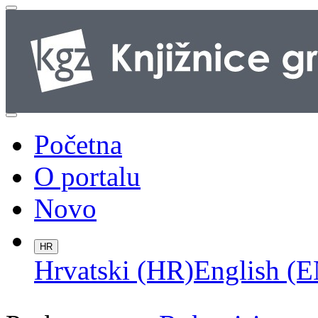
Početna
O portalu
Novo
HR
Hrvatski (HR)
English (E