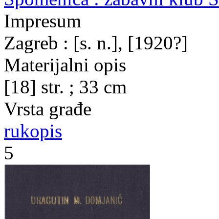
Impresum
Zagreb : [s. n.], [1920?]
Materijalni opis
[18] str. ; 33 cm
Vrsta građe
rukopis
5