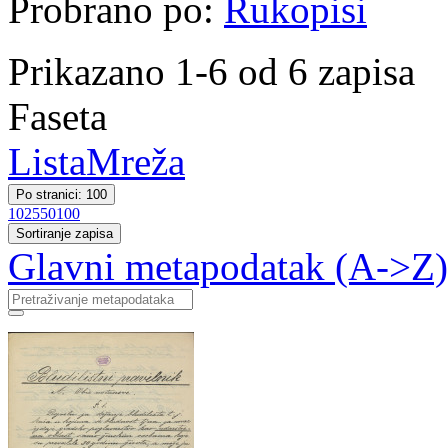
Probrano po:
Rukopisi
Prikazano 1-6 od 6 zapisa
Faseta
Lista
Mreža
Po stranici: 100
10
25
50
100
Sortiranje zapisa
Glavni metapodatak (A->Z)