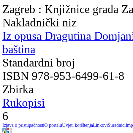
Zagreb : Knjižnice grada Z
Nakladnički niz
Iz opusa Dragutina Domjan
baština
Standardni broj
ISBN 978-953-6499-61-8
Zbirka
Rukopisi
6
Izjava o pristupačnosti
O portalu
Uvjeti korištenja
Linkovi
Suradnici
Imp