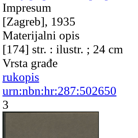
Impresum
[Zagreb], 1935
Materijalni opis
[174] str. : ilustr. ; 24 cm
Vrsta građe
rukopis
urn:nbn:hr:287:502650
3