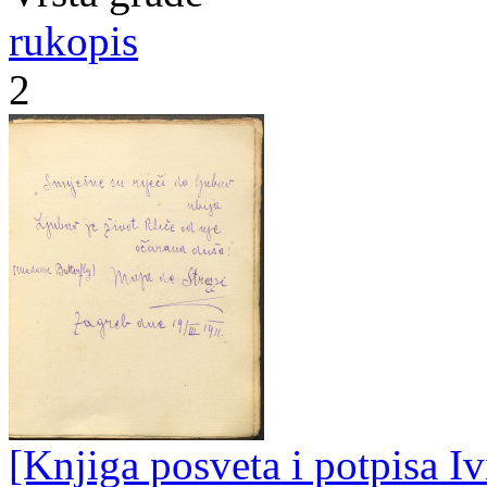
rukopis
2
[Knjiga posveta i potpisa Iv