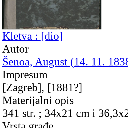
Kletva : [dio]
Autor
Šenoa, August (14. 11. 1838
Impresum
[Zagreb], [1881?]
Materijalni opis
341 str. ; 34x21 cm i 36,3x
Vrsta građe