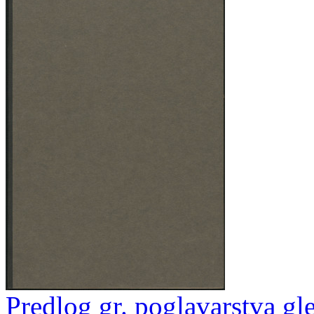
Predlog gr. poglavarstva gl