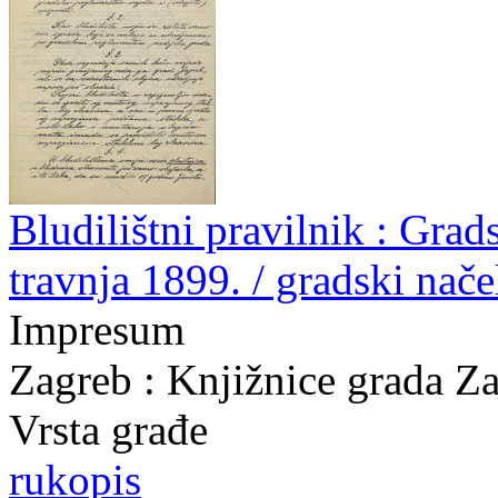
Bludilištni pravilnik : Gra
travnja 1899. / gradski nač
Impresum
Zagreb : Knjižnice grada Z
Vrsta građe
rukopis