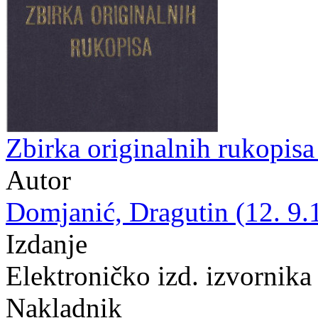
Zbirka originalnih rukopis
Autor
Domjanić, Dragutin (12. 9.
Izdanje
Elektroničko izd. izvornika
Nakladnik