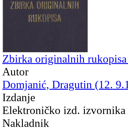
Zbirka originalnih rukopis
Autor
Domjanić, Dragutin (12. 9.
Izdanje
Elektroničko izd. izvornika
Nakladnik