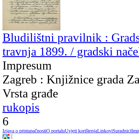
Bludilištni pravilnik : Gra
travnja 1899. / gradski nač
Impresum
Zagreb : Knjižnice grada Z
Vrsta građe
rukopis
6
Izjava o pristupačnosti
O portalu
Uvjeti korištenja
Linkovi
Suradnici
Imp