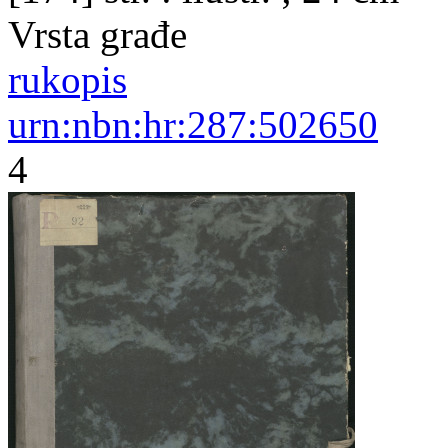
Vrsta građe
rukopis
urn:nbn:hr:287:502650
4