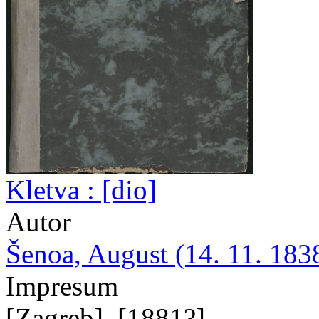
Kletva : [dio]
Autor
Šenoa, August (14. 11. 1838
Impresum
[Zagreb], [1881?]