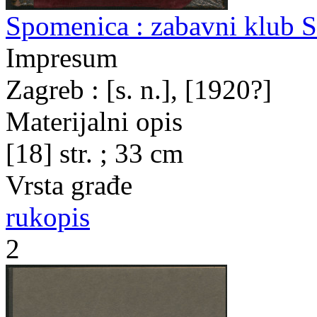
Spomenica : zabavni klub S
Impresum
Zagreb : [s. n.], [1920?]
Materijalni opis
[18] str. ; 33 cm
Vrsta građe
rukopis
2