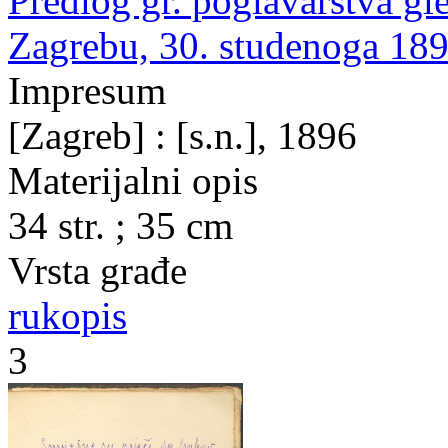
Predlog gr. poglavarstva gl
Zagrebu, 30. studenoga 189
Impresum
[Zagreb] : [s.n.], 1896
Materijalni opis
34 str. ; 35 cm
Vrsta građe
rukopis
3