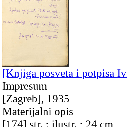
[Knjiga posveta i potpisa Iv
Impresum
[Zagreb], 1935
Materijalni opis
[174] str. : ilustr. ; 24 cm