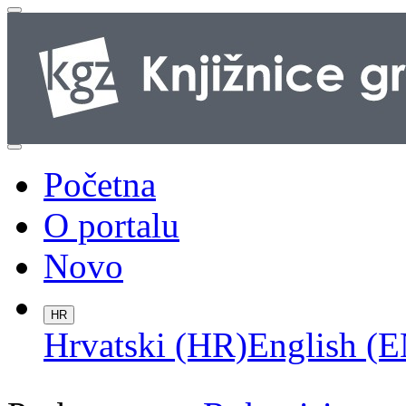
Početna
O portalu
Novo
HR
Hrvatski (HR)
English (E