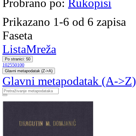
Probrano po:
Rukopisi
Prikazano 1-6 od 6 zapisa
Faseta
Lista
Mreža
Po stranici: 50
10
25
50
100
Glavni metapodatak (Z->A)
Glavni metapodatak (A->Z)