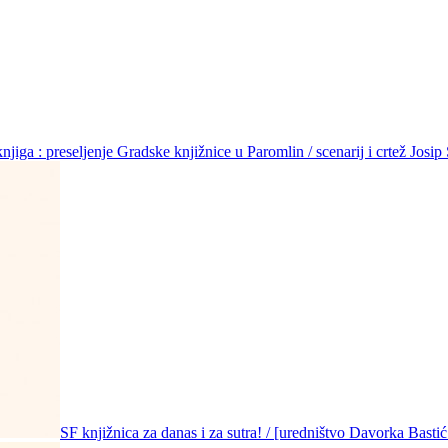
njiga : preseljenje Gradske knjižnice u Paromlin / scenarij i crtež Josip
SF knjižnica za danas i za sutra! / [uredništvo Davorka Bastić .