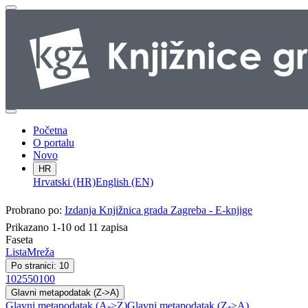
Početna
O portalu
Novo
HR
Hrvatski (HR)
English (EN)
Probrano po:
Izdanja Knjižnica grada Zagreba - E-knjige
Prikazano 1-10 od 11 zapisa
Faseta
Lista
Mreža
Po stranici: 10
10
25
50
100
Glavni metapodatak (Z->A)
Glavni metapodatak (A->Z)
Glavni metapodatak (Z->A)