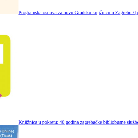
Programska osnova za novu Gradsku knjižnicu u Zagrebu / [ure
Knjižnica u pokretu: 40 godina zagrebačke bibliobusne službe /