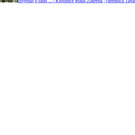
Izvještaj o radu ... / Knjižnice grada Zagreba ; [urednica Tat