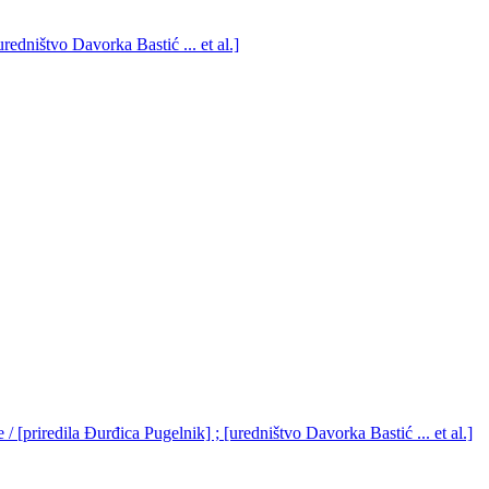
dništvo Davorka Bastić ... et al.]
 [priredila Đurđica Pugelnik] ; [uredništvo Davorka Bastić ... et al.]