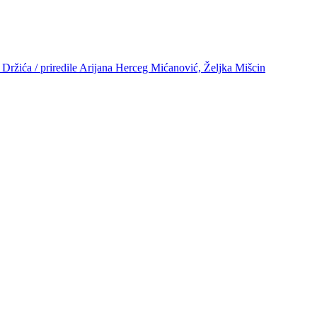
a Držića / priredile Arijana Herceg Mićanović, Željka Mišcin