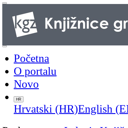
Početna
O portalu
Novo
HR
Hrvatski (HR)
English (E