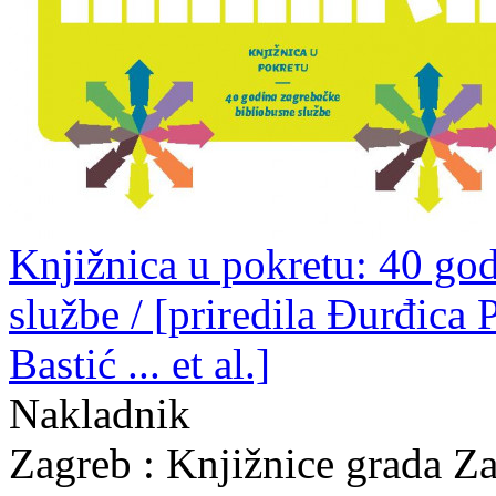
Knjižnica u pokretu: 40 go
službe / [priredila Đurđica
Bastić ... et al.]
Nakladnik
Zagreb : Knjižnice grada Z