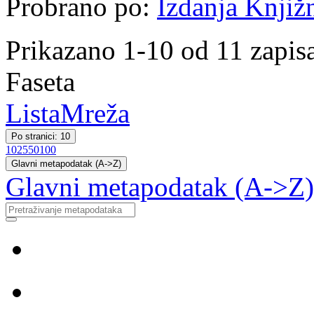
Probrano po:
Izdanja Knjiž
Prikazano 1-10 od 11 zapis
Faseta
Lista
Mreža
Po stranici: 10
10
25
50
100
Glavni metapodatak (A->Z)
Glavni metapodatak (A->Z)