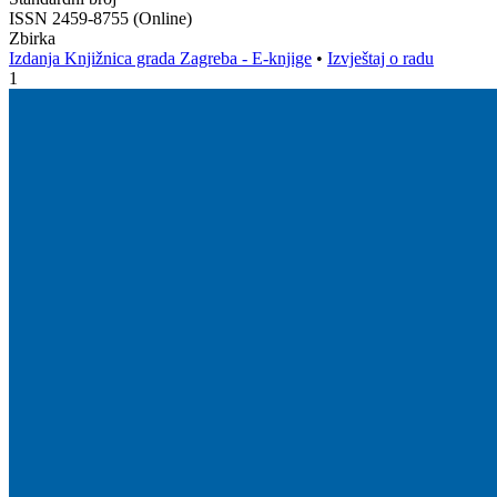
ISSN 2459-8755 (Online)
Zbirka
Izdanja Knjižnica grada Zagreba - E-knjige
•
Izvještaj o radu
1