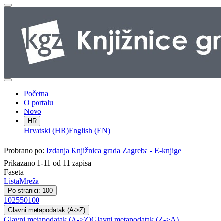
Početna
O portalu
Novo
HR
Hrvatski (HR)
English (EN)
Probrano po:
Izdanja Knjižnica grada Zagreba - E-knjige
Prikazano 1-11 od 11 zapisa
Faseta
Lista
Mreža
Po stranici: 100
10
25
50
100
Glavni metapodatak (A->Z)
Glavni metapodatak (A->Z)
Glavni metapodatak (Z->A)