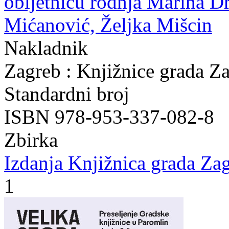
obljetnicu rođnja Marina Dr
Mićanović, Željka Mišcin
Nakladnik
Zagreb : Knjižnice grada Z
Standardni broj
ISBN 978-953-337-082-8
Zbirka
Izdanja Knjižnica grada Zag
1