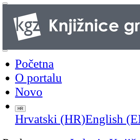
Početna
O portalu
Novo
HR
Hrvatski (HR)
English (E