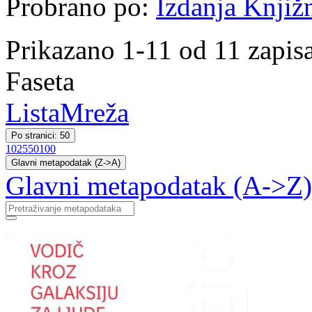
Probrano po:
Izdanja Knjiž
Prikazano 1-11 od 11 zapis
Faseta
Lista
Mreža
Po stranici: 50
10
25
50
100
Glavni metapodatak (Z->A)
Glavni metapodatak (A->Z)