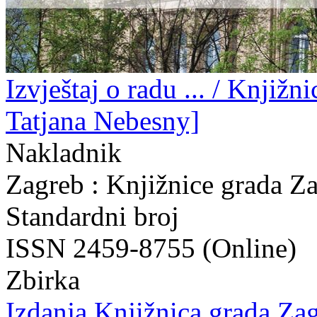
Izvještaj o radu ... / Knjižn
Tatjana Nebesny]
Nakladnik
Zagreb : Knjižnice grada Z
Standardni broj
ISSN 2459-8755 (Online)
Zbirka
Izdanja Knjižnica grada Zag