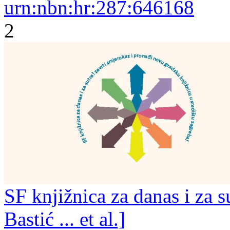
urn:nbn:hr:287:646168
2
SF knjižnica za danas i za s
Bastić ... et al.]