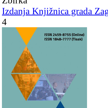
Zbirka
Izdanja Knjižnica grada Zag
4