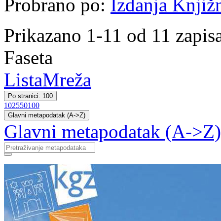
Probrano po:
Izdanja Knjiž
Prikazano 1-11 od 11 zapis
Faseta
Lista
Mreža
Po stranici: 100
10
25
50
100
Glavni metapodatak (A->Z)
Glavni metapodatak (A->Z)