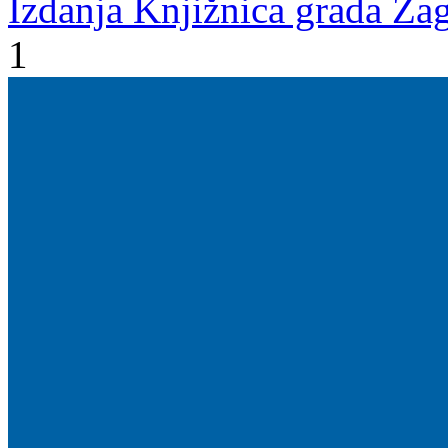
Izdanja Knjižnica grada Zag
1