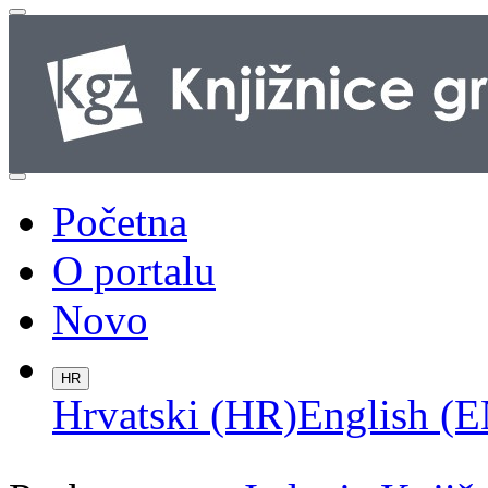
Početna
O portalu
Novo
HR
Hrvatski (HR)
English (E