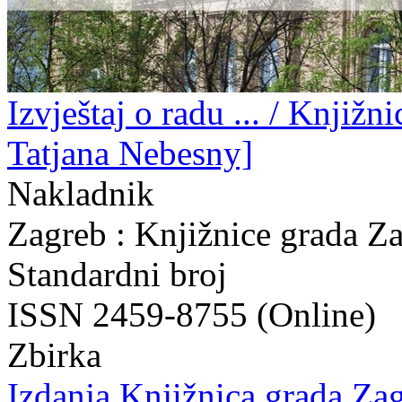
Izvještaj o radu ... / Knjižn
Tatjana Nebesny]
Nakladnik
Zagreb : Knjižnice grada Z
Standardni broj
ISSN 2459-8755 (Online)
Zbirka
Izdanja Knjižnica grada Zag