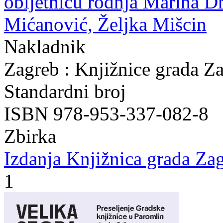
obljetnicu rođnja Marina Dr
Mićanović, Željka Mišcin
Nakladnik
Zagreb : Knjižnice grada Z
Standardni broj
ISBN 978-953-337-082-8
Zbirka
Izdanja Knjižnica grada Zag
1