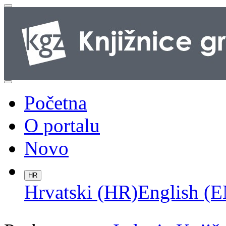
Početna
O portalu
Novo
HR
Hrvatski (HR)
English (E