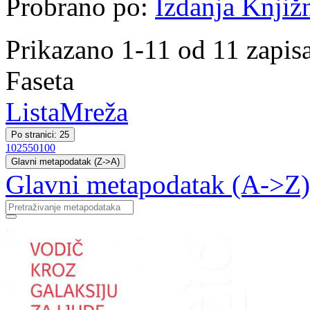
Probrano po:
Izdanja Knjiž
Prikazano 1-11 od 11 zapis
Faseta
Lista
Mreža
Po stranici: 25
10
25
50
100
Glavni metapodatak (Z->A)
Glavni metapodatak (A->Z)