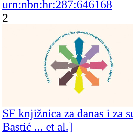
urn:nbn:hr:287:646168
2
SF knjižnica za danas i za s
Bastić ... et al.]